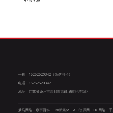
外语学校
手机：15252520342（微信同号）
电话：15252520342
地址：江苏省扬州市高邮市高邮城南经济新区
梦马网络
康宇百科
um新媒体
AFT资源网
HU网络
千