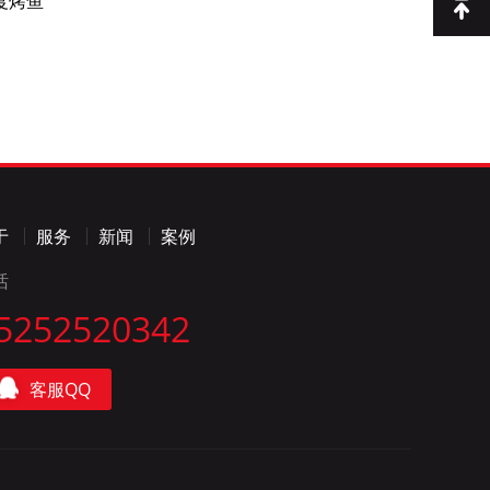
度烤鱼
于
服务
新闻
案例
话
5252520342
客服QQ