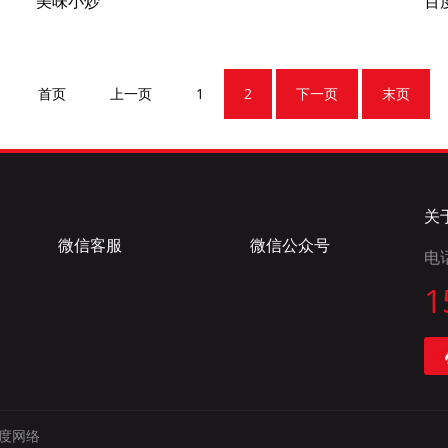
美味小炒
百
首页
上一页
1
2
下一页
末页
关
微信客服
微信公众号
电
1
度网络