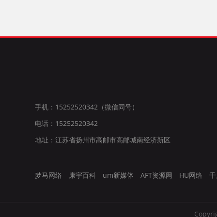
手机：15252520342（微信同号）
电话：15252520342
地址：江苏省扬州市高邮市高邮城南经济新区
梦马网络
康宇百科
um新媒体
AFT资源网
HU网络
千
Copy