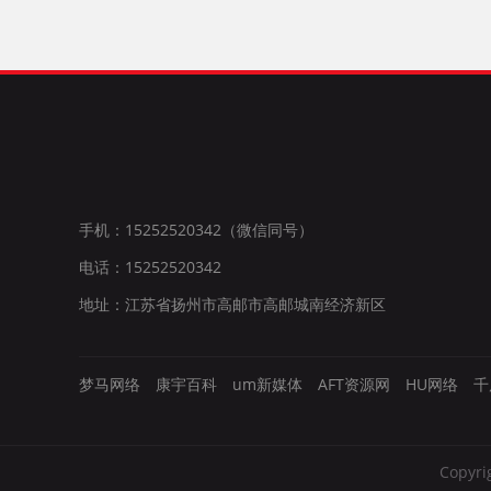
手机：15252520342（微信同号）
电话：15252520342
地址：江苏省扬州市高邮市高邮城南经济新区
梦马网络
康宇百科
um新媒体
AFT资源网
HU网络
千
Copy