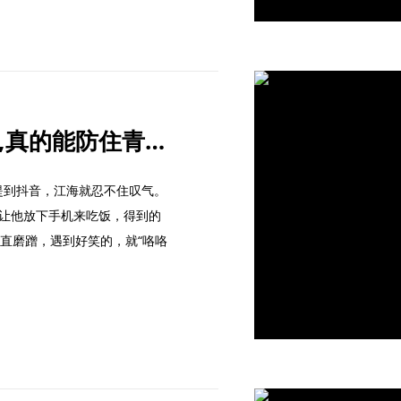
抖音防沉迷系统再升级,真的能防住青少年吗？
提到抖音，江海就忍不住叹气。
。让他放下手机来吃饭，得到的
一直磨蹭，遇到好笑的，就“咯咯